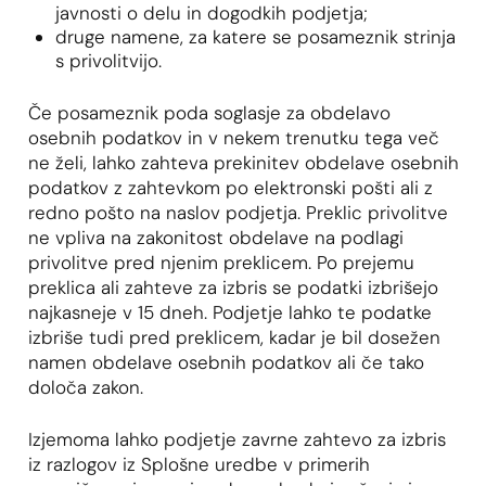
javnosti o delu in dogodkih podjetja;
druge namene, za katere se posameznik strinja
s privolitvijo.
Če posameznik poda soglasje za obdelavo
osebnih podatkov in v nekem trenutku tega več
ne želi, lahko zahteva prekinitev obdelave osebnih
podatkov z zahtevkom po elektronski pošti ali z
redno pošto na naslov podjetja. Preklic privolitve
ne vpliva na zakonitost obdelave na podlagi
privolitve pred njenim preklicem. Po prejemu
preklica ali zahteve za izbris se podatki izbrišejo
najkasneje v 15 dneh. Podjetje lahko te podatke
izbriše tudi pred preklicem, kadar je bil dosežen
namen obdelave osebnih podatkov ali če tako
določa zakon.
Izjemoma lahko podjetje zavrne zahtevo za izbris
iz razlogov iz Splošne uredbe v primerih