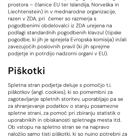
prostora – članice EU ter Islandija, Norveška in
Liechtenstein) in v mednarodne organizacije,
razen v ZDA, pri čemer so razmerja s
pogodbenimi obdelovalci iz ZDA urejena na
podlagi standardnih pogodbenih klavzul (tipske
pogodbe, ki jih je sprejela Evropska komisija) in/ali
zavezujočih poslovnih pravil (ki jih sprejme
podjetje in potrdijo nadzorni organi v EU).
Piškotki
Spletna stran podjetja deluje s pomočjo t.i.
piškotkov (angl. cookies), ki so pomembni za
zagotavljanje spletnih storitev, uporabljajo pa se
za shranjevanje podatkov o stanju posamezne
spletne strani, za pomoč pri zbiranju statistik o
uporabnikih in obiskanosti spletnega mesta itd.
Ob vstopu na spletno stran se na napravo
naložijo samo tisti piškotki, ki so nujno potrebni za