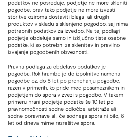
podatkov ne posreduje, podjetje ne more skleniti
pogodbe, prav tako podjetje ne more izvesti
storitve oziroma dostaviti blaga ali drugih
produktov v skladu s sklenjeno pogodbo, saj nima
potrebnih podatkov za izvedbo. Na tej podlagi
podjetje obdeluje samo in izključno tiste osebne
podatke, ki so potrebni za sklenitev in pravilno
izvajanje pogodbenih obveznosti.
Pravna podlaga za obdelavo podatkov je
pogodba. Rok hrambe je do izpolnitve namena
pogodbe oz. do 6 let po prenehanju pogodbe,
razen v primerih, ko pride med posameznikom in
podjetjem do spora v zvezi s pogodbo. V takem
primeru hrani podjetje podatke še 10 let po
pravnomočnosti sodne odločbe, arbitraže ali
sodne poravnave ali, če sodnega spora ni bilo, 6
let od dneva mirne razrešitve spora.