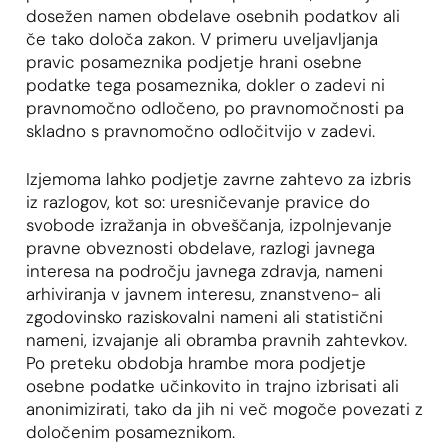
dosežen namen obdelave osebnih podatkov ali
če tako določa zakon. V primeru uveljavljanja
pravic posameznika podjetje hrani osebne
podatke tega posameznika, dokler o zadevi ni
pravnomočno odločeno, po pravnomočnosti pa
skladno s pravnomočno odločitvijo v zadevi.
Izjemoma lahko podjetje zavrne zahtevo za izbris
iz razlogov, kot so: uresničevanje pravice do
svobode izražanja in obveščanja, izpolnjevanje
pravne obveznosti obdelave, razlogi javnega
interesa na področju javnega zdravja, nameni
arhiviranja v javnem interesu, znanstveno- ali
zgodovinsko raziskovalni nameni ali statistični
nameni, izvajanje ali obramba pravnih zahtevkov.
Po preteku obdobja hrambe mora podjetje
osebne podatke učinkovito in trajno izbrisati ali
anonimizirati, tako da jih ni več mogoče povezati z
določenim posameznikom.