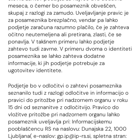
meseca, o čemer bo posameznik obveščen,
skupaj z razlogi za zamudo. Uveljavljanje pravic je
za posameznika brezplačno, vendar pa lahko
podjetje zaračuna razumno plačilo, če je zahteva
očitno neutemeljena ali pretirana, zlasti, če se
ponavlja. V takšnem primeru lahko podjetje
zahtevo tudi zavrne. V primeru dvoma o identiteti
posameznika se lahko zahteva dodatne
informacije, ki jih podjetje potrebuje za
ugotovitev identitete.
Podjetje bo v odločitvi o zahtevi posameznika
seznanilo tudi z razlogi odločitve in informacijo o
pravici do pritožbe pri nadzornem organu v roku
15 dni od seznanitve z odločitvijo. Pravico do
vložitve pritožbe pri nadzornem organu lahko
posameznik uveljavlja pri: Informacijskemu
pooblaščencu RS na naslovu: Dunajska 22, 1000
Ljubljana( e-naslov: gp.ip@ip-rs.si, spletna stran: