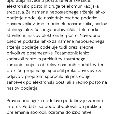
uporablja navadno pošto, telefonske klice,
elektronsko pošto in druga telekomunikacijska
sredstva. Za namene neposrednega trženja lahko
podjetje obdeluje naslednje osebne podatke
posameznikov: ime in priimek posameznika, naslov
stalnega ali začasnega prebivališča, telefonsko
številko in naslov elektronske pošte. Navedene
osebne podatke lahko za namene neposrednega
trženja podjetje obdeluje tudi brez izrecne
privolitve posameznika. Posameznik lahko
kadarkoli zahteva prekinitev tovrstnega
komuniciranja in obdelave osebnih podatkov ter
prekliče prejemanje sporočil preko povezave za
odjavo v prejetem sporočilu ali posreduje
zahtevek po elektronski pošti ali z redno pošto na
naslov podjetja.
Pravna podlagi za obdelavo podatkov je zakoniti
interes. Podatki se bodo obdelovali do preklica
prejemanja sporočil, oziroma do izpolnitve