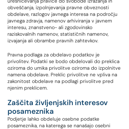
uresničevanja pravice do svobode izražanja in
obveščanja, izpolnjevanja pravne obveznosti
obdelave, razlogov javnega interesa na področju
javnega zdravja, namenov arhiviranja v javnem
interesu, znanstveno- ali zgodovinsko
raziskovalnih namenov, statističnih namenov,
izvajanja ali obrambe pravnih zahtevkov.
Pravna podlaga za obdelavo podatkov je
privolitev. Podatki se bodo obdelovali do preklica
oziroma do umika privolitve oziroma do izpolnitve
namena obdelave. Preklic privolitve ne vpliva na
zakonitost obdelave na podlagi privolitve pred
njenim preklicem.
Zaščita življenjskih interesov
posameznika
Podjetje lahko obdeluje osebne podatke
posameznika, na katerega se nanašajo osebni