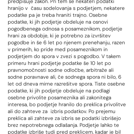
predpisuje zakon. Pri tem se nekateri podatki
hranijo v času sodelovanja s podjetjem, nekatere
podatke pa je treba hraniti trajno. Osebne
podatke, ki jih podjetje obdeluje na osnovi
pogodbenega odnosa s posameznikom, podjetje
hrani za obdobje, ki je potrebno za izvršitev
pogodbe in še 6 let po njenem prenehanju, razen
v primerih, ko pride med posameznikom in
podjetjem do spora v zvezi s pogodbo. V takem
primeru hrani podjetje podatke še 10 let po
pravnomočnosti sodne odločbe, arbitraže ali
sodne poravnave ali, če sodnega spora ni bilo, 6
let od dneva mirne razrešitve spora. Tiste osebne
podatke, ki jih podjetje obdeluje na podlagi
osebne privolite posameznika ali zakonitega
interesa, bo podjetje hranilo do preklica privolitve
ali do zahteve za izbris podatkov. Po prejemu
preklica ali zahteve za izbris se podatki izbrišejo
brez nepotrebnega odlašanja. Podjetje lahko te
podatke izbriše tudi pred preklicem, kadar je bil