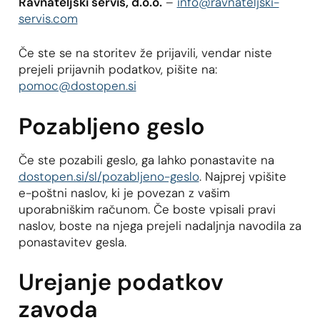
Ravnateljski servis, d.o.o.
–
info@ravnateljski-
servis.com
Če ste se na storitev že prijavili, vendar niste
prejeli prijavnih podatkov, pišite na:
pomoc@dostopen.si
Pozabljeno geslo
Če ste pozabili geslo, ga lahko ponastavite na
dostopen.si/sl/pozabljeno-geslo
. Najprej vpišite
e-poštni naslov, ki je povezan z vašim
uporabniškim računom. Če boste vpisali pravi
naslov, boste na njega prejeli nadaljnja navodila za
ponastavitev gesla.
Urejanje podatkov
zavoda