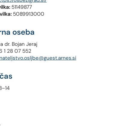
ttps://osbezigrad.si/
ilka:
51149877
vilka:
5089913000
rna oseba
ja dr. Bojan Jeraj
6 1 28 07 552
nateljstvo.osljbe@guest.arnes.si
 čas
8–14
4