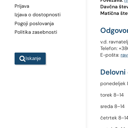
Povezava:
h
Prijava
Davčna štev
Matična šte
Izjava o dostopnosti
Pogoji poslovanja
Odgovo
Politika zasebnosti
v.d. ravnatel
Telefon: +38
E-pošta:
rav
Iskanje
Delovni
ponedeljek 
torek 8–14
sreda 8–14
četrtek 8–1