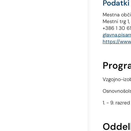
Podatki 
Mestna obči
Mestni trg 1
+386 1 30 6
glavna.pisar
https://www.l
Progr
Vzgojno-izo
Osnovnošols
1. - 9. razre
Oddel