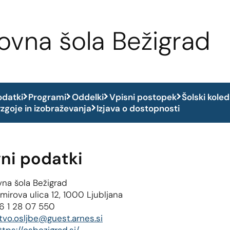
vna šola Bežigrad
odatki
Programi
Oddelki
Vpisni postopek
Šolski kole
zgoje in izobraževanja
Izjava o dostopnosti
ni podatki
na šola Bežigrad
mirova ulica 12, 1000 Ljubljana
6 1 28 07 550
stvo.osljbe@guest.arnes.si