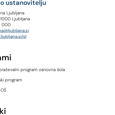
o ustanovitelju
na Ljubljana
, 1000 Ljubljana
1 000
na@ljubljana.si
jubljana.si/sl
ami
braževalni program osnovna šola
ki program
d OŠ
ki