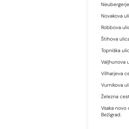
Neubergerjev
Novakova ulic
Robbova ulica
Štihova ulica
Topniška uli
Valjhunova uli
Vilharjeva ces
Vurnikova ulic
Železna cesta
Vsaka novo d
Bežigrad.