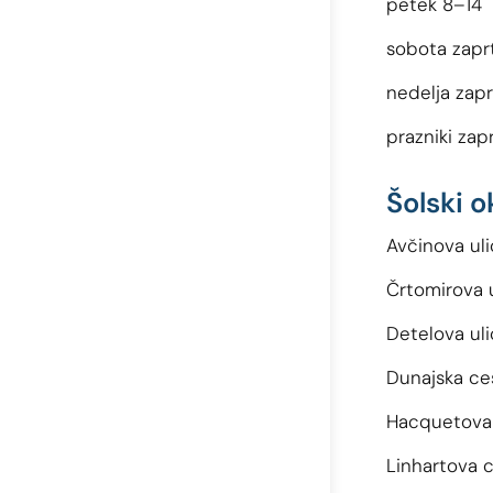
petek 8–14
sobota zapr
nedelja zap
prazniki zap
Šolski o
Avčinova ulic
Črtomirova ulic
Detelova uli
Dunajska cest
Hacquetova ul
Linhartova ce