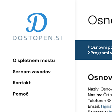
Osno
Osnovni p
Programi v
O spletnem mestu
Seznam zavodov
Osnov
Kontakt
Naziv:
Osnov
Pomoč
Naslov:
Črto
Telefon:
+38
Email:
tajni