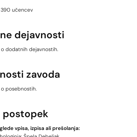
, 390 učencev
ne dejavnosti
 o dodatnih dejavnostih.
nosti zavoda
 o posebnostih.
i postopek
glede vpisa, izpisa ali prešolanja:
ihologinja: Špela Debeljak