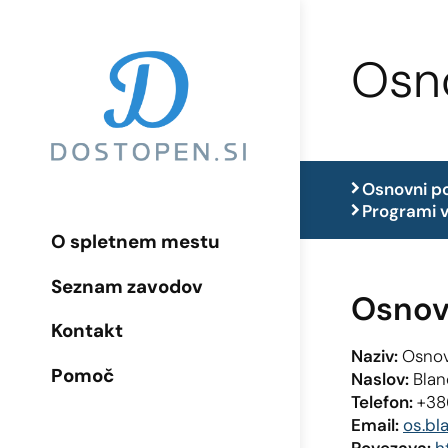
Osn
Osnovni p
Programi v
O spletnem mestu
Seznam zavodov
Osnov
Kontakt
Naziv:
Osnov
Pomoč
Naslov:
Blan
Telefon:
+38
Email:
os.bl