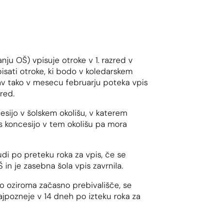
nju OŠ) vpisuje otroke v 1. razred v
pisati otroke, ki bodo v koledarskem
Prav tako v mesecu februarju poteka vpis
red.
esijo v šolskem okolišu, v katerem
s koncesijo v tem okolišu pa mora
udi po preteku roka za vpis, če se
Š in je zasebna šola vpis zavrnila.
no oziroma začasno prebivališče, se
najpozneje v 14 dneh po izteku roka za