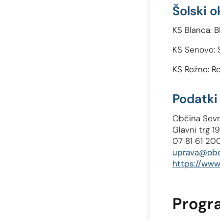
Šolski o
KS Blanca: B
KS Senovo: S
KS Rožno: Ro
Podatki 
Občina Sev
Glavni trg 1
07 81 61 20
uprava@obci
https://www
Progr