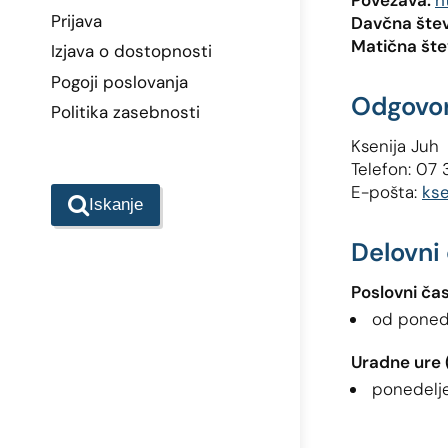
Povezava:
h
Prijava
Davčna štev
Matična šte
Izjava o dostopnosti
Pogoji poslovanja
Odgovo
Politika zasebnosti
Ksenija Juh
Telefon: 07 
E-pošta:
kse
Iskanje
Delovni
Poslovni ča
od ponede
Uradne ure (
ponedelje