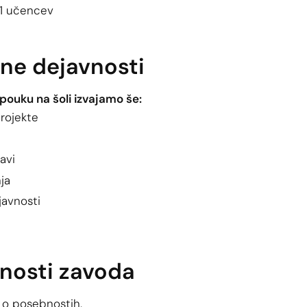
21 učencev
ne dejavnosti
ouku na šoli izvajamo še:
projekte
avi
ja
javnosti
nosti zavoda
 o posebnostih.