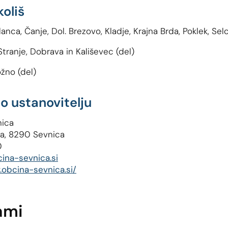
koliš
lanca, Čanje, Dol. Brezovo, Kladje, Krajna Brda, Poklek, Sel
tranje, Dobrava in Kališevec (del)
žno (del)
o ustanovitelju
nica
9a, 8290 Sevnica
0
na-sevnica.si
.obcina-sevnica.si/
ami