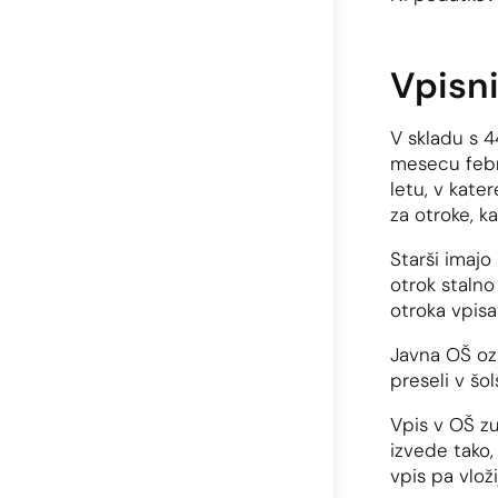
Vpisn
V skladu s 4
mesecu febru
letu, v kate
za otroke, k
Starši imajo
otrok staln
otroka vpisat
Javna OŠ oz.
preseli v šol
Vpis v OŠ zu
izvede tako,
vpis pa vloži