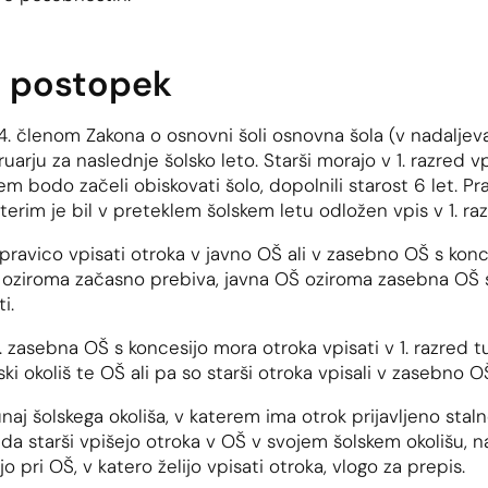
i postopek
4. členom Zakona o osnovni šoli osnovna šola (v nadaljeva
arju za naslednje šolsko leto. Starši morajo v 1. razred v
rem bodo začeli obiskovati šolo, dopolnili starost 6 let. 
aterim je bil v preteklem šolskem letu odložen vpis v 1. raz
 pravico vpisati otroka v javno OŠ ali v zasebno OŠ s konc
o oziroma začasno prebiva, javna OŠ oziroma zasebna OŠ 
i.
 zasebna OŠ s koncesijo mora otroka vpisati v 1. razred t
ski okoliš te OŠ ali pa so starši otroka vpisali v zasebno O
naj šolskega okoliša, v katerem ima otrok prijavljeno stal
 da starši vpišejo otroka v OŠ v svojem šolskem okolišu, 
jo pri OŠ, v katero želijo vpisati otroka, vlogo za prepis.