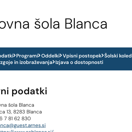
ovna šola Blanca
odatki
Programi
Oddelki
Vpisni postopek
Šolski kole
zgoje in izobraževanja
Izjava o dostopnosti
ni podatki
na šola Blanca
ca 13, 8283 Blanca
6 7 81 62 830
anca@guest.arnes.si