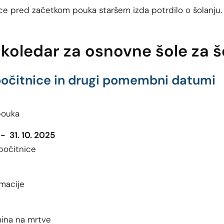
ce pred začetkom pouka staršem izda potrdilo o šolanju.
 koledar za osnovne šole za 
počitnice in drugi pomembni datumi
pouka
 - 31. 10. 2025
počitnice
macije
ina na mrtve