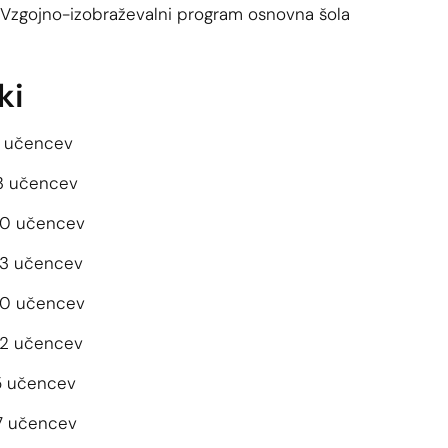
Vzgojno-izobraževalni program osnovna šola
ki
21 učencev
13 učencev
 20 učencev
 23 učencev
 20 učencev
 22 učencev
15 učencev
17 učencev