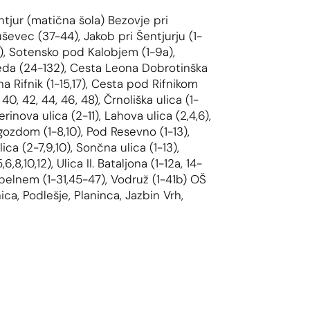
tjur (matična šola) Bezovje pri
uševec (37-44), Jakob pri Šentjurju (1-
7a), Sotensko pod Kalobjem (1-9a),
reda (24-132), Cesta Leona Dobrotinška
na Rifnik (1-15,17), Cesta pod Rifnikom
8, 40, 42, 44, 46, 48), Črnoliška ulica (1-
erinova ulica (2-11), Lahova ulica (2,4,6),
 gozdom (1-8,10), Pod Resevno (1-13),
lica (2-7,9,10), Sončna ulica (1-13),
6,8,10,12), Ulica II. Bataljona (1-12a, 14-
robelnem (1-31,45-47), Vodruž (1-41b) OŠ
ca, Podlešje, Planinca, Jazbin Vrh,