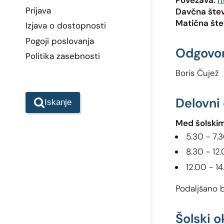
Povezava:
h
Prijava
Davčna štev
Matična šte
Izjava o dostopnosti
Pogoji poslovanja
Odgovo
Politika zasebnosti
Boris Čujež
Delovni
Iskanje
Med šolskim
5.30 - 7.3
8.30 - 12
12.00 - 14
Podaljšano b
Šolski o