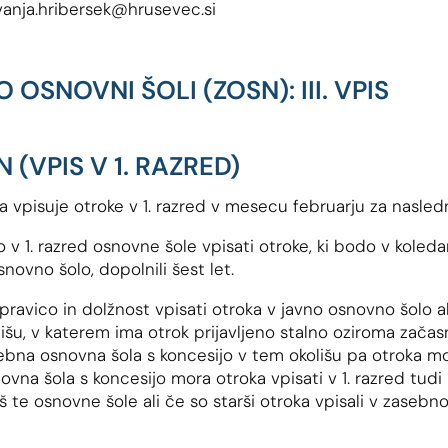
 vanja.hribersek@hrusevec.si
 OSNOVNI ŠOLI (ZOSN): III. VPIS
N (VPIS V 1. RAZRED)
 vpisuje otroke v 1. razred v mesecu februarju za nasledn
o v 1. razred osnovne šole vpisati otroke, ki bodo v koled
snovno šolo, dopolnili šest let.
 pravico in dolžnost vpisati otroka v javno osnovno šolo 
išu, v katerem ima otrok prijavljeno stalno oziroma začas
bna osnovna šola s koncesijo v tem okolišu pa otroka mo
vna šola s koncesijo mora otroka vpisati v 1. razred tudi 
liš te osnovne šole ali če so starši otroka vpisali v zasebn