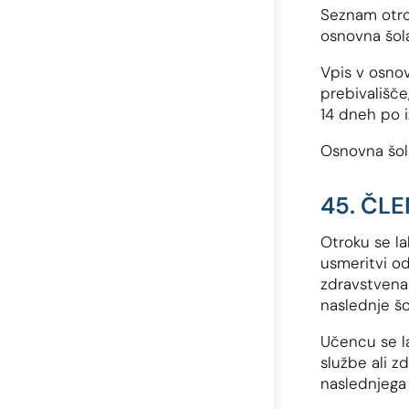
Seznam otrok 
osnovna šola
Vpis v osnov
prebivališče
14 dneh po iz
Osnovna šol
45. ČL
Otroku se la
usmeritvi od
zdravstvena 
naslednje šo
Učencu se l
službe ali z
naslednjega 