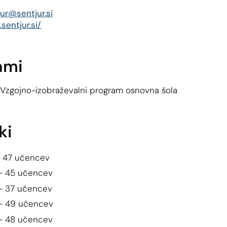
ur@sentjur.si
sentjur.si/
ami
Vzgojno-izobraževalni program osnovna šola
ki
 - 47 učencev
 - 45 učencev
 - 37 učencev
 - 49 učencev
 - 48 učencev