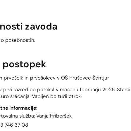
nosti zavoda
 o posebnostih.
i postopek
h prvošolk in prvošolcev v OŠ Hruševec Šentjur
v prvi razred bo potekal v mesecu februarju 2026. Starši
ro srečanja. Vabljen bo tudi otrok.
tne informacije:
etovalna služba: Vanja Hriberšek
03 746 37 08