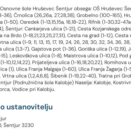
š Osnovne šole Hruševec Šentjur obsega: OŠ Hruševec Šen
3-36), Črnolica (26,26a, 27,28,38), Grobelno (100-165), Hr
a (1-50), Osredek (1-13,15,15a, 16,18-22), Rifnik (1-30,32-4
), Šentjur: Cankarjeva ulica (1-21), Cesta Kozjanskega od
 na Brdo (1-18,21,23,25,27,31), Cesta na grad (1-12), Cesta 
tna ulica (1-9, 11, 13, 15, 17, 19, 24, 26, 28, 30, 32, 34, 36, 3
 ulica (1,3-7), Gajstova pot (1-36), Goriška ulica (1-12,19), J
15), Leskovškova ulica (1-8), Maistrova ulica (1-10,12), Pod
 (1-10,12,14,22), Prijateljeva ulica (1-16,18,20,22), Romihova u
ica (1), Ulica Franja Malgaja (1-60), Ulica Franja Žagarja (1-5,
 Vrtna ulica (1,2,4,6,8), Šibenik (1-19,22-40), Tratna pri G
tjur (Podružnična šola Kalobje) Naselja: Kalobje, Kostrivni
gorca, Vodice pri Kalobju.
o ustanovitelju
jur
0, Šentjur 3230