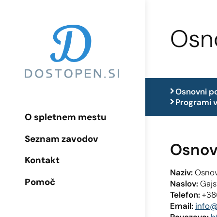
Osno
Osnovni p
Programi v
O spletnem mestu
Seznam zavodov
Osnov
Kontakt
Naziv:
Osnov
Pomoč
Naslov:
Gajs
Telefon:
+38
Email:
info@