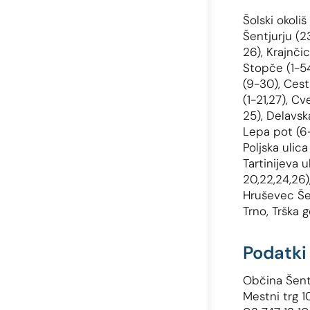
Šolski okoli
Šentjurju (2
26), Krajnčic
Stopče (1-54
(9-30), Cesta
(1-21,27), Cve
25), Delavska
Lepa pot (6-
Poljska ulica
Tartinijeva ul
20,22,24,26),
Hruševec Šen
Trno, Trška 
Podatki 
Občina Šent
Mestni trg 1