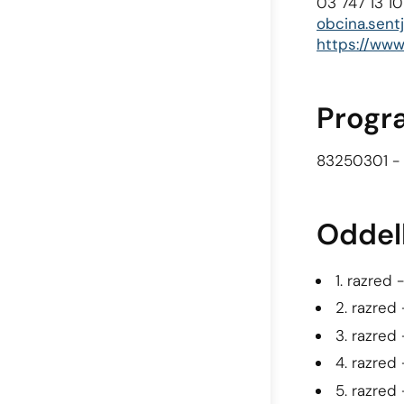
03 747 13 10
obcina.sentj
https://www.
Progr
83250301 - 
Oddel
1. razred
2. razred
3. razred
4. razred
5. razred