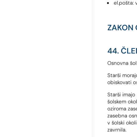
el.pošta:
ZAKON O
44. ČLE
Osnovna šola
Starši moraj
obiskovati o
Starši imajo
šolskem okol
oziroma zase
zasebna osno
v šolski oko
zavrnila.