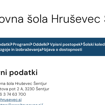
vna šola Hruševec 
odatki
Programi
Oddelki
Vpisni postopek
Šolski kole
zgoje in izobraževanja
Izjava o dostopnosti
ni podatki
na šola Hruševec Šentjur
tova pot 2 A, 3230 Šentjur
6 3 74 63 700
hrusevec.si