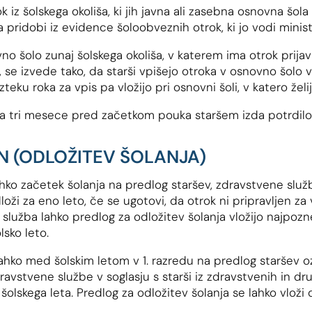
iz šolskega okoliša, ki jih javna ali zasebna osnovna šola s
 pridobi iz evidence šoloobveznih otrok, ki jo vodi minist
no šolo zunaj šolskega okoliša, v katerem ima otrok prija
, se izvede tako, da starši vpišejo otroka v osnovno šolo 
teku roka za vpis pa vložijo pri osnovni šoli, v katero želi
a tri mesece pred začetkom pouka staršem izda potrdilo 
EN (ODLOŽITEV ŠOLANJA)
hko začetek šolanja na predlog staršev, zdravstvene slu
loži za eno leto, če se ugotovi, da otrok ni pripravljen za
služba lahko predlog za odložitev šolanja vložijo najpozn
lsko leto.
ahko med šolskim letom v 1. razredu na predlog staršev o
dravstvene službe v soglasju s starši iz zdravstvenih in dr
šolskega leta. Predlog za odložitev šolanja se lahko vloži 