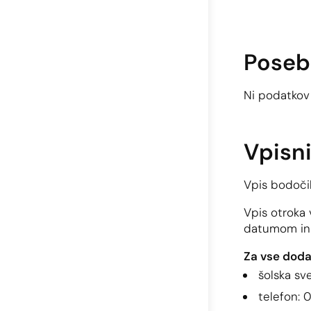
Poseb
Ni podatkov
Vpisn
Vpis bodoči
Vpis otroka 
datumom in u
Za vse doda
šolska sv
telefon: 