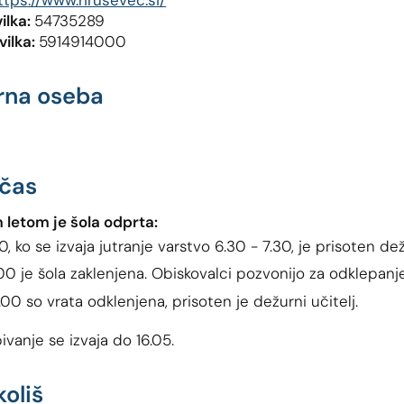
ttps://www.hrusevec.si/
ilka:
54735289
vilka:
5914914000
rna oseba
 čas
 letom je šola odprta:
0, ko se izvaja jutranje varstvo 6.30 - 7.30, je prisoten dež
.00 je šola zaklenjena. Obiskovalci pozvonijo za odklepanje
.00 so vrata odklenjena, prisoten je dežurni učitelj.
ivanje se izvaja do 16.05.
koliš