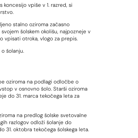
 koncesijo vpiše v 1. razred, si
rstvo.
vljeno stalno oziroma začasno
v svojem šolskem okolišu, najpozneje v
jo vpisati otroka, vlogo za prepis.
o šolanju.
žbe oziroma na podlagi odločbe o
 vstop v osnovno šolo. Starši oziroma
eje do 31. marca tekočega leta za
ziroma na predlog šolske svetovalne
ugih razlogov odloži šolanje do
do 31. oktobra tekočega šolskega leta.